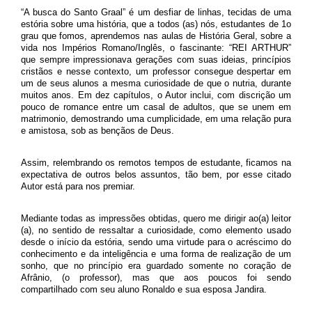
“A busca do Santo Graal” é um desfiar de linhas, tecidas de uma
estória sobre uma história, que a todos (as) nós, estudantes de 1o
grau que fomos, aprendemos nas aulas de História Geral, sobre a
vida nos Impérios Romano/Inglês, o fascinante: “REI ARTHUR”
que sempre impressionava gerações com suas ideias, princípios
cristãos e nesse contexto, um professor consegue despertar em
um de seus alunos a mesma curiosidade de que o nutria, durante
muitos anos. Em dez capítulos, o Autor inclui, com discrição um
pouco de romance entre um casal de adultos, que se unem em
matrimonio, demostrando uma cumplicidade, em uma relação pura
e amistosa, sob as bençãos de Deus.
Assim, relembrando os remotos tempos de estudante, ficamos na
expectativa de outros belos assuntos, tão bem, por esse citado
Autor está para nos premiar.
Mediante todas as impressões obtidas, quero me dirigir ao(a) leitor
(a), no sentido de ressaltar a curiosidade, como elemento usado
desde o início da estória, sendo uma virtude para o acréscimo do
conhecimento e da inteligência e uma forma de realização de um
sonho, que no princípio era guardado somente no coração de
Afrânio, (o professor), mas que aos poucos foi sendo
compartilhado com seu aluno Ronaldo e sua esposa Jandira.