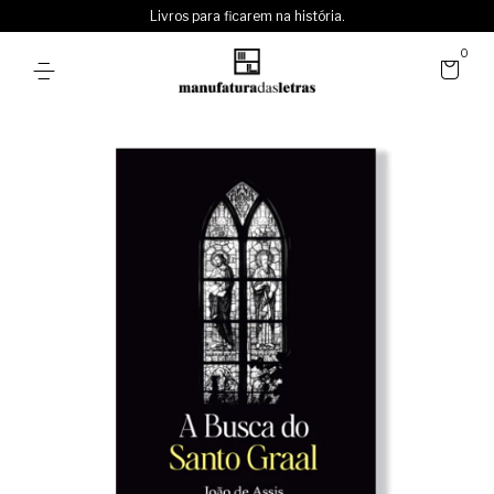
Livros para ficarem na história.
0