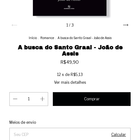
1
/
3
Início
.
Romance
.
A busca do Santo Graal - João de Assis
A busca do Santo Graal - João de
Assis
R$49,90
12
x de
R$5,13
Ver mais detalhes
Alterar CEP
Entregas para o CEP:
Meios de envio
Calcular