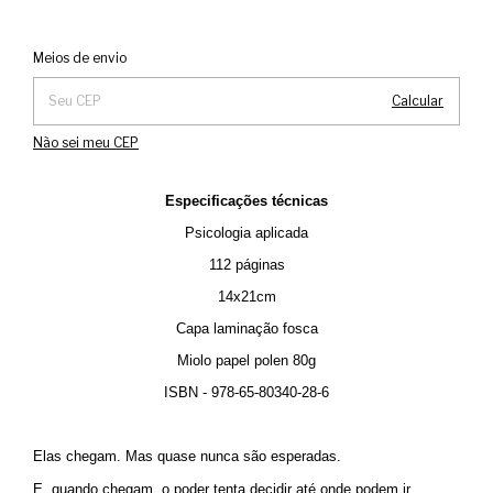
Alterar CEP
Entregas para o CEP:
Meios de envio
Calcular
Não sei meu CEP
Especificações técnicas
Psicologia aplicada
112 páginas
14x21cm
Capa laminação fosca
Miolo papel polen 80g
ISBN - 978-65-80340-28-6
Elas chegam. Mas quase nunca são esperadas.
E, quando chegam, o poder tenta decidir até onde podem ir.