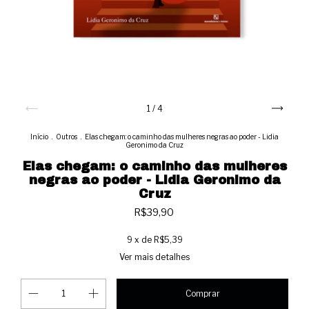
1
/
4
Início
.
Outros
.
Elas chegam: o caminho das mulheres negras ao poder - Lidia
Geronimo da Cruz
Elas chegam: o caminho das mulheres
negras ao poder - Lidia Geronimo da
Cruz
R$39,90
9
x de
R$5,39
Ver mais detalhes